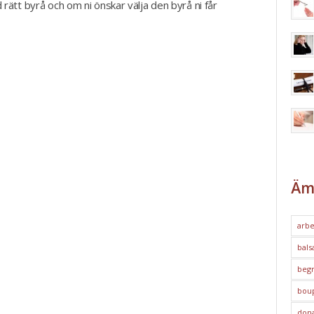
 rätt byrå och om ni önskar välja den byrå ni får
Äm
arbe
bals
begr
bou
dona