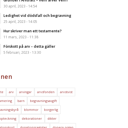
Grunder i Arvsrätt – Vem ärver Vem?
30 april, 2023 - 14:54
Ledighet vid dödsfall och begravning
25 april, 2023 - 14:05
Hur skriver man ett testamente?
11 mars, 2023 - 11:38
Förskott på arv – detta gäller
5 februari, 2023 - 13:30
nen
te
arv
arvingar
arvsfonden
arvstvist
amering
barn
begravningsavgift
avningsbyrå
blommor
borgerlig
ppteckning
dekorationer
dikter
tionskort
donationsregister
donera organ