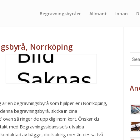
Begravningsbyråer
Allmänt
Innan
D
gsbyrå, Norrköping
And
är en begravningsbyrå som hjälper er i Norrköping,
 denna begravningsbyrå, skicka in dina
t’ ovan så ringer de upp dig inom kort. Önskar du
ntakt med Begravningssidans.se’s utvalda
å kontaktad av bägge, dock aldrig mer än dessa två