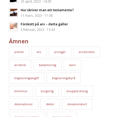
25 april, 2023 - 14:05
Hur skriver man ett testamente?
11 mars, 2023 - 11:38
Förskott på arv – detta gäller
5 februari, 2023 - 13:30
Ämnen
arbete
arv
arvingar
arvsfonden
arvstvist
balsamering
barn
begravningsavgift
begravningsbyrå
blommor
borgerlig
bouppteckning
dekorationer
dikter
donationskort