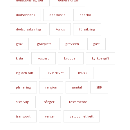
donationsregister
donera organ
dödsannons
dödsbevis
dödsbo
dödsorsaksintyg
Fonus
försäkring
grav
gravplats
gravsten
gäst
kista
kostnad
kroppen
kyrkoavgift
lag och rätt
livsarkivet
musik
planering
religion
samtal
SBF
sista vilja
sånger
testamente
transport
verser
vett och etikett