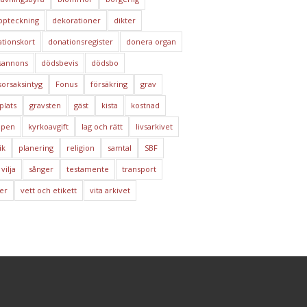
ppteckning
dekorationer
dikter
tionskort
donationsregister
donera organ
sannons
dödsbevis
dödsbo
orsaksintyg
Fonus
försäkring
grav
plats
gravsten
gäst
kista
kostnad
ppen
kyrkoavgift
lag och rätt
livsarkivet
ik
planering
religion
samtal
SBF
 vilja
sånger
testamente
transport
er
vett och etikett
vita arkivet