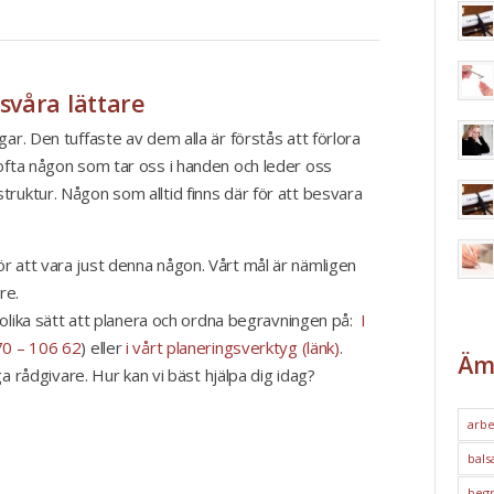
 svåra lättare
ar. Den tuffaste av dem alla är förstås att förlora
 ofta någon som tar oss i handen och leder oss
ruktur. Någon som alltid finns där för att besvara
r att vara just denna någon. Vårt mål är nämligen
re.
e olika sätt att planera och ordna begravningen på:
I
0 – 106 62
) eller
i vårt planeringsverktyg (länk)
.
Äm
iga rådgivare. Hur kan vi bäst hjälpa dig idag?
arbe
bals
begr