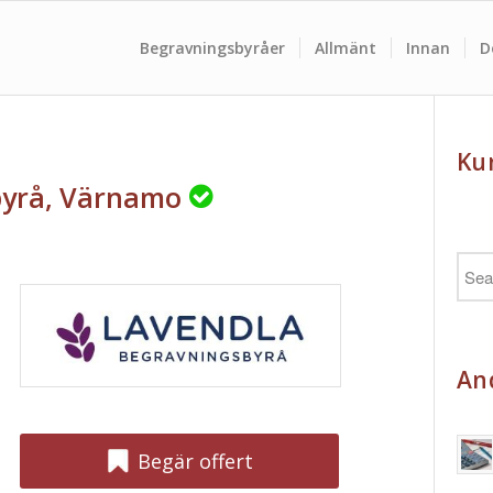
Begravningsbyråer
Allmänt
Innan
D
Ku
byrå, Värnamo
And
Begär offert