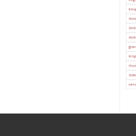
bou
dona
död
döds
grav
kro
mus
sista
vers