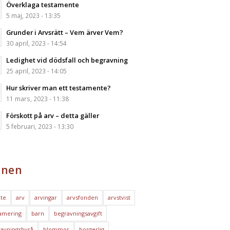
Överklaga testamente
5 maj, 2023 - 13:35
Grunder i Arvsrätt – Vem ärver Vem?
30 april, 2023 - 14:54
Ledighet vid dödsfall och begravning
25 april, 2023 - 14:05
Hur skriver man ett testamente?
11 mars, 2023 - 11:38
Förskott på arv – detta gäller
5 februari, 2023 - 13:30
nen
te
arv
arvingar
arvsfonden
arvstvist
amering
barn
begravningsavgift
avningsbyrå
blommor
borgerlig