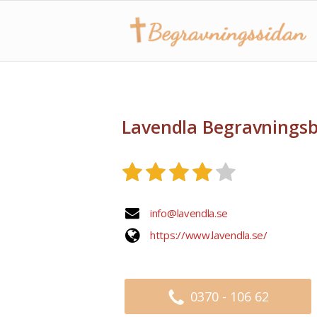
Lavendla Begravnings
info@lavendla.se
https://www.lavendla.se/
0370 - 106 62