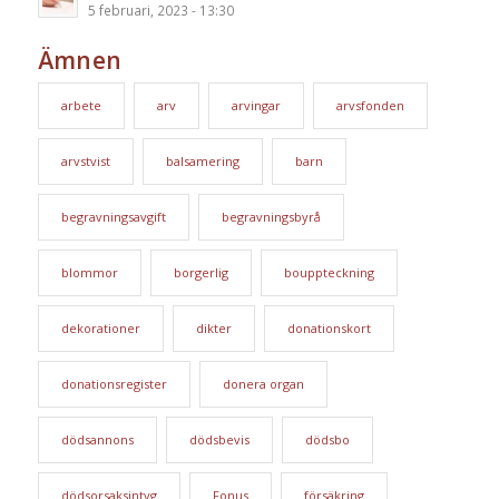
5 februari, 2023 - 13:30
Ämnen
arbete
arv
arvingar
arvsfonden
arvstvist
balsamering
barn
begravningsavgift
begravningsbyrå
blommor
borgerlig
bouppteckning
dekorationer
dikter
donationskort
donationsregister
donera organ
dödsannons
dödsbevis
dödsbo
dödsorsaksintyg
Fonus
försäkring