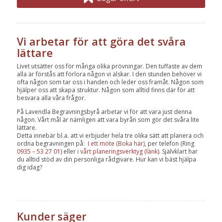
Vi arbetar för att göra det svåra
lättare
Livet utsätter oss för många olika prövningar. Den tuffaste av dem
alla är förstås att förlora någon vi älskar. I den stunden behöver vi
ofta någon som tar oss i handen och leder oss framåt. Någon som
hjälper oss att skapa struktur. Någon som alltid finns där för att
besvara alla våra frågor.
På Lavendla Begravningsbyrå arbetar vi för att vara just denna
någon. Vårt mål är nämligen att vara byrån som gör det svåra lite
lättare.
Detta innebär bl.a. att vi erbjuder hela tre olika sätt att planera och
ordna begravningen på:
I ett möte (Boka här)
, per telefon (Ring
0935 – 53 27 01
) eller
i vårt planeringsverktyg (länk)
. Självklart har
du alltid stöd av din personliga rådgivare. Hur kan vi bäst hjälpa
dig idag?
Kunder säger