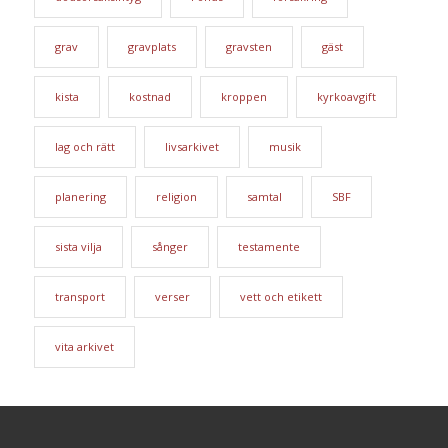
grav
gravplats
gravsten
gäst
kista
kostnad
kroppen
kyrkoavgift
lag och rätt
livsarkivet
musik
planering
religion
samtal
SBF
sista vilja
sånger
testamente
transport
verser
vett och etikett
vita arkivet