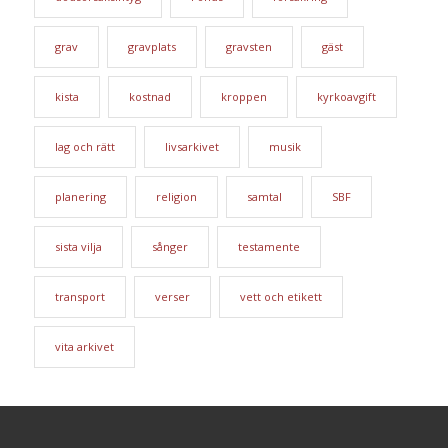
grav
gravplats
gravsten
gäst
kista
kostnad
kroppen
kyrkoavgift
lag och rätt
livsarkivet
musik
planering
religion
samtal
SBF
sista vilja
sånger
testamente
transport
verser
vett och etikett
vita arkivet