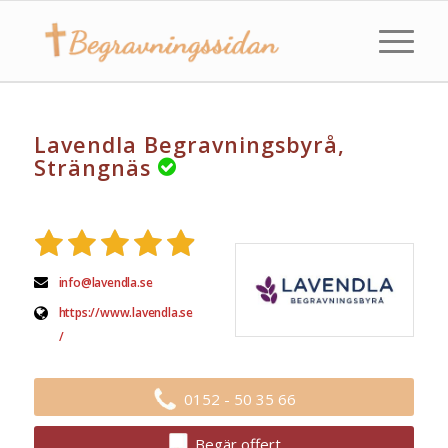
Lavendla Begravningsbyrå,
Strängnäs
info@lavendla.se
https://www.lavendla.se
/
0152 - 50 35 66
Begär offert