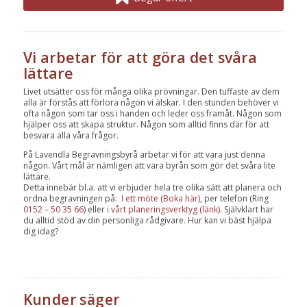
Vi arbetar för att göra det svåra
lättare
Livet utsätter oss för många olika prövningar. Den tuffaste av dem
alla är förstås att förlora någon vi älskar. I den stunden behöver vi
ofta någon som tar oss i handen och leder oss framåt. Någon som
hjälper oss att skapa struktur. Någon som alltid finns där för att
besvara alla våra frågor.
På Lavendla Begravningsbyrå arbetar vi för att vara just denna
någon. Vårt mål är nämligen att vara byrån som gör det svåra lite
lättare.
Detta innebär bl.a. att vi erbjuder hela tre olika sätt att planera och
ordna begravningen på:
I ett möte (Boka här)
, per telefon (Ring
0152 – 50 35 66
) eller
i vårt planeringsverktyg (länk)
. Självklart har
du alltid stöd av din personliga rådgivare. Hur kan vi bäst hjälpa
dig idag?
Kunder säger