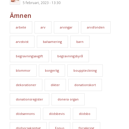
5 februari, 2023 - 13:30
Ämnen
arbete
arv
arvingar
arvsfonden
arvstvist
balsamering
barn
begravningsavgift
begravningsbyrå
blommor
borgerlig
bouppteckning
dekorationer
dikter
donationskort
donationsregister
donera organ
dödsannons
dödsbevis
dödsbo
dödsorsaksintyg
Fonus
försäkring