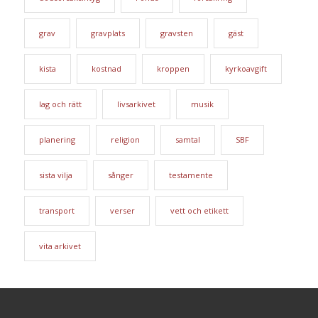
grav
gravplats
gravsten
gäst
kista
kostnad
kroppen
kyrkoavgift
lag och rätt
livsarkivet
musik
planering
religion
samtal
SBF
sista vilja
sånger
testamente
transport
verser
vett och etikett
vita arkivet