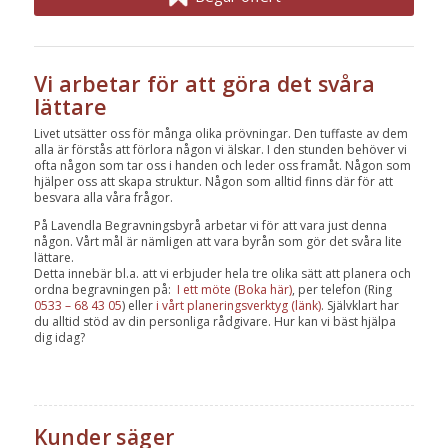
Vi arbetar för att göra det svåra
lättare
Livet utsätter oss för många olika prövningar. Den tuffaste av dem
alla är förstås att förlora någon vi älskar. I den stunden behöver vi
ofta någon som tar oss i handen och leder oss framåt. Någon som
hjälper oss att skapa struktur. Någon som alltid finns där för att
besvara alla våra frågor.
På Lavendla Begravningsbyrå arbetar vi för att vara just denna
någon. Vårt mål är nämligen att vara byrån som gör det svåra lite
lättare.
Detta innebär bl.a. att vi erbjuder hela tre olika sätt att planera och
ordna begravningen på:
I ett möte (Boka här)
, per telefon (Ring
0533 – 68 43 05
) eller
i vårt planeringsverktyg (länk)
. Självklart har
du alltid stöd av din personliga rådgivare. Hur kan vi bäst hjälpa
dig idag?
Kunder säger