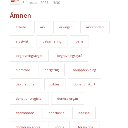
5 februari, 2023 - 13:30
Ämnen
arbete
arv
arvingar
arvsfonden
arvstvist
balsamering
barn
begravningsavgift
begravningsbyrå
blommor
borgerlig
bouppteckning
dekorationer
dikter
donationskort
donationsregister
donera organ
dödsannons
dödsbevis
dödsbo
dödsorsaksintyg
Fonus
försäkring