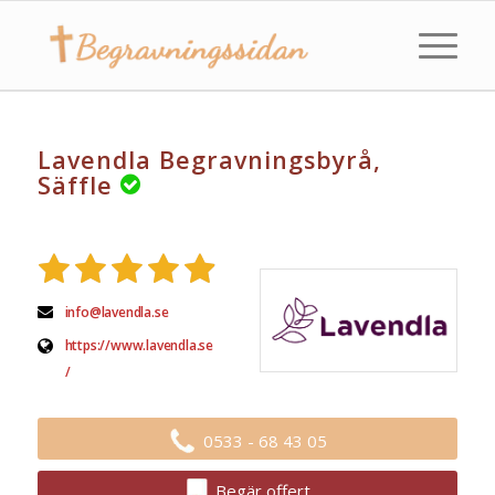
Lavendla Begravningsbyrå,
Säffle
info@lavendla.se
https://www.lavendla.se
/
0533 - 68 43 05
Begär offert