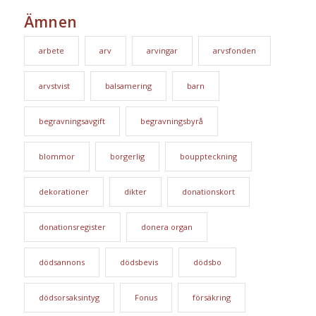
Ämnen
arbete
arv
arvingar
arvsfonden
arvstvist
balsamering
barn
begravningsavgift
begravningsbyrå
blommor
borgerlig
bouppteckning
dekorationer
dikter
donationskort
donationsregister
donera organ
dödsannons
dödsbevis
dödsbo
dödsorsaksintyg
Fonus
försäkring