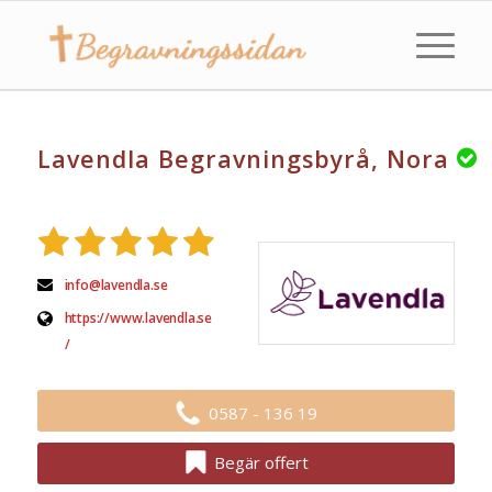
Lavendla Begravningsbyrå, Nora
info@lavendla.se
https://www.lavendla.se
/
0587 - 136 19
Begär offert