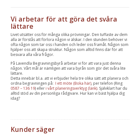
Vi arbetar för att göra det svåra
lättare
Livet utsätter oss för många olika prövningar. Den tuffaste av dem
alla är förstås att förlora någon vi älskar. I den stunden behöver vi
ofta någon som tar oss i handen och leder oss framåt. Någon som
hjälper oss att skapa struktur. Någon som alltid finns där för att
besvara alla våra frågor.
På Lavendla Begravningsbyrå arbetar vi för att vara just denna
någon. Vårt mål är nämligen att vara byrån som gör det svåra lite
lättare.
Detta innebär bl.a. att vi erbjuder hela tre olika sätt att planera och
ordna begravningen på:
I ett möte (Boka här)
, per telefon (Ring
0587 – 136 19
) eller
i vårt planeringsverktyg (länk)
. Självklart har du
alltid stöd av din personliga rådgivare. Hur kan vi bäst hjälpa dig
idag?
Kunder säger