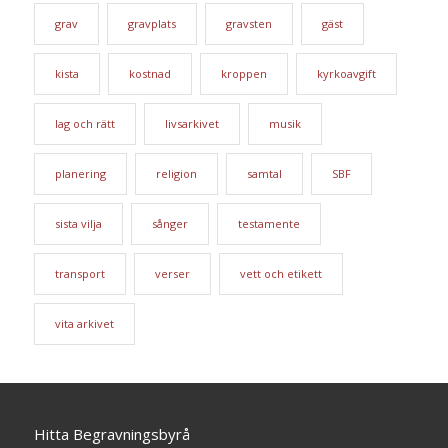
grav
gravplats
gravsten
gäst
kista
kostnad
kroppen
kyrkoavgift
lag och rätt
livsarkivet
musik
planering
religion
samtal
SBF
sista vilja
sånger
testamente
transport
verser
vett och etikett
vita arkivet
Hitta Begravningsbyrå