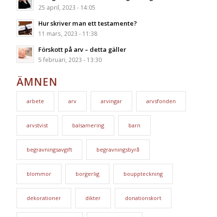
25 april, 2023 - 14:05
Hur skriver man ett testamente?
11 mars, 2023 - 11:38
Förskott på arv – detta gäller
5 februari, 2023 - 13:30
ÄMNEN
arbete
arv
arvingar
arvsfonden
arvstvist
balsamering
barn
begravningsavgift
begravningsbyrå
blommor
borgerlig
bouppteckning
dekorationer
dikter
donationskort