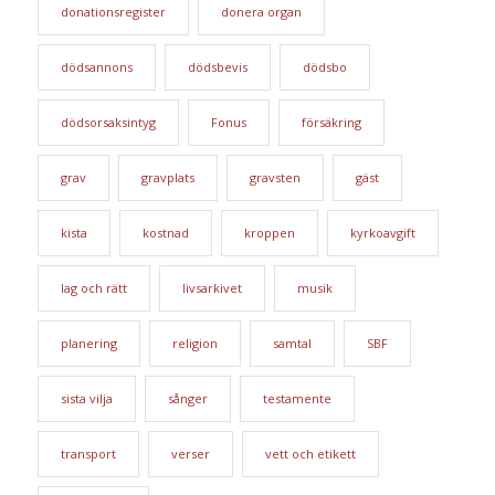
donationsregister
donera organ
dödsannons
dödsbevis
dödsbo
dödsorsaksintyg
Fonus
försäkring
grav
gravplats
gravsten
gäst
kista
kostnad
kroppen
kyrkoavgift
lag och rätt
livsarkivet
musik
planering
religion
samtal
SBF
sista vilja
sånger
testamente
transport
verser
vett och etikett