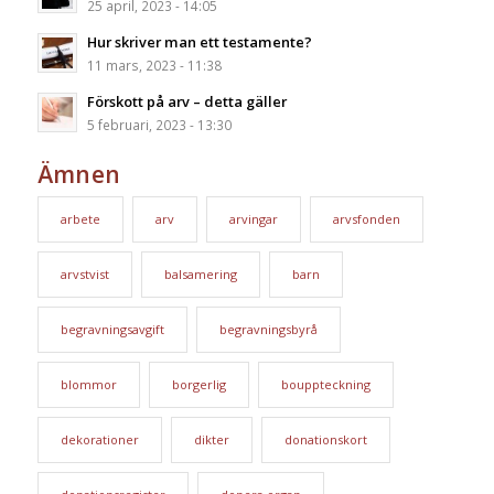
25 april, 2023 - 14:05
Hur skriver man ett testamente?
11 mars, 2023 - 11:38
Förskott på arv – detta gäller
5 februari, 2023 - 13:30
Ämnen
arbete
arv
arvingar
arvsfonden
arvstvist
balsamering
barn
begravningsavgift
begravningsbyrå
blommor
borgerlig
bouppteckning
dekorationer
dikter
donationskort