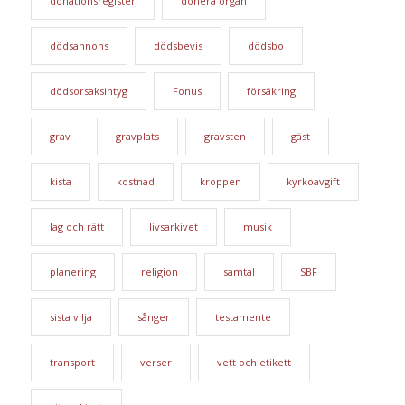
donationsregister
donera organ
dödsannons
dödsbevis
dödsbo
dödsorsaksintyg
Fonus
försäkring
grav
gravplats
gravsten
gäst
kista
kostnad
kroppen
kyrkoavgift
lag och rätt
livsarkivet
musik
planering
religion
samtal
SBF
sista vilja
sånger
testamente
transport
verser
vett och etikett