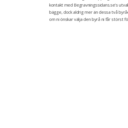
kontakt med Begravningssidans.se’s utval
bägge, dock aldrig mer än dessa två byråe
om ni önskar välja den byrå ni får störst f