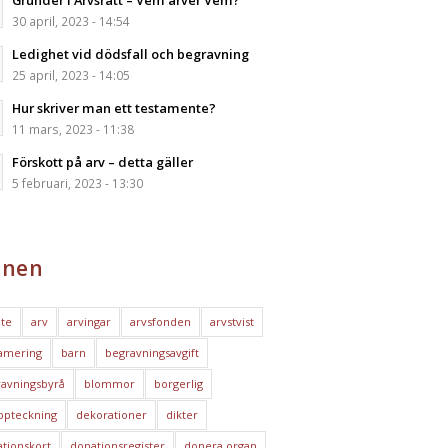
Grunder i Arvsrätt – Vem ärver Vem?
30 april, 2023 - 14:54
Ledighet vid dödsfall och begravning
25 april, 2023 - 14:05
Hur skriver man ett testamente?
11 mars, 2023 - 11:38
Förskott på arv – detta gäller
5 februari, 2023 - 13:30
nen
te
arv
arvingar
arvsfonden
arvstvist
amering
barn
begravningsavgift
avningsbyrå
blommor
borgerlig
ppteckning
dekorationer
dikter
tionskort
donationsregister
donera organ