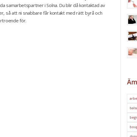
da samarbetspartner i Solna. Du blir då kontaktad av
r, så att ni snabbare får kontakt med rätt byrå och
örtroende för.
Äm
arbe
bals
begr
bou
dona