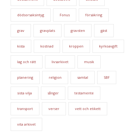
dödsorsaksintyg
Fonus
försäkring
grav
gravplats
gravsten
gäst
kista
kostnad
kroppen
kyrkoavgift
lag och rätt
livsarkivet
musik
planering
religion
samtal
SBF
sista vilja
sånger
testamente
transport
verser
vett och etikett
vita arkivet