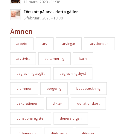
11 mars, 2023 - 11:38
Förskott på arv – detta gäller
5 februari, 2023 - 13:30
Ämnen
arbete
arv
arvingar
arvsfonden
arvstvist
balsamering
barn
begravningsavgift
begravningsbyrå
blommor
borgerlig
bouppteckning
dekorationer
dikter
donationskort
donationsregister
donera organ
dödsannons
dödsbevis
dödsbo