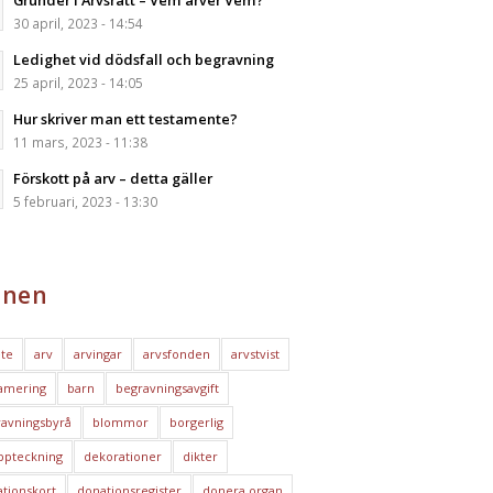
Grunder i Arvsrätt – Vem ärver Vem?
30 april, 2023 - 14:54
Ledighet vid dödsfall och begravning
25 april, 2023 - 14:05
Hur skriver man ett testamente?
11 mars, 2023 - 11:38
Förskott på arv – detta gäller
5 februari, 2023 - 13:30
nen
te
arv
arvingar
arvsfonden
arvstvist
amering
barn
begravningsavgift
avningsbyrå
blommor
borgerlig
ppteckning
dekorationer
dikter
tionskort
donationsregister
donera organ