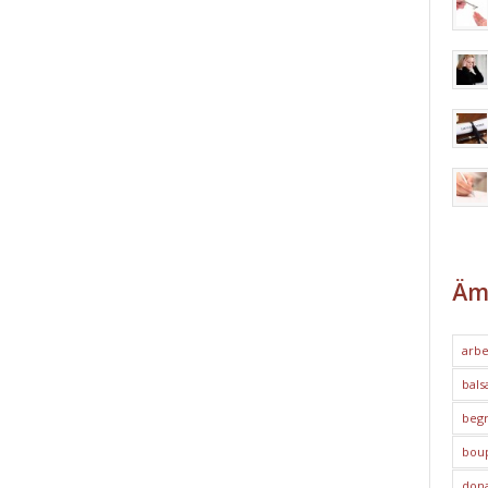
Äm
arbe
bals
begr
bou
dona