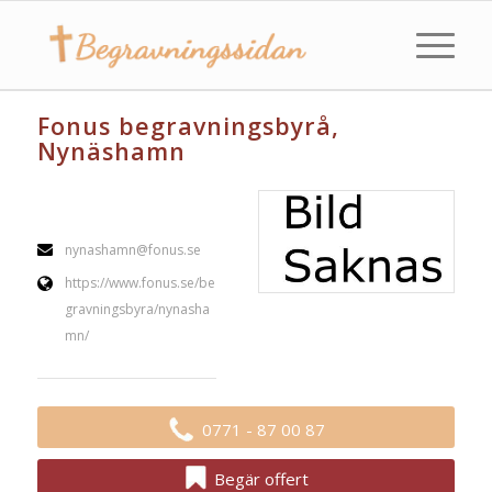
Fonus begravningsbyrå,
Nynäshamn
nynashamn@fonus.se
https://www.fonus.se/be
gravningsbyra/nynasha
mn/
0771 - 87 00 87
Begär offert