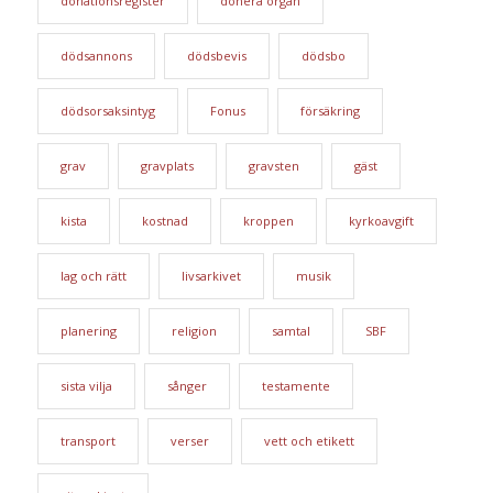
donationsregister
donera organ
dödsannons
dödsbevis
dödsbo
dödsorsaksintyg
Fonus
försäkring
grav
gravplats
gravsten
gäst
kista
kostnad
kroppen
kyrkoavgift
lag och rätt
livsarkivet
musik
planering
religion
samtal
SBF
sista vilja
sånger
testamente
transport
verser
vett och etikett