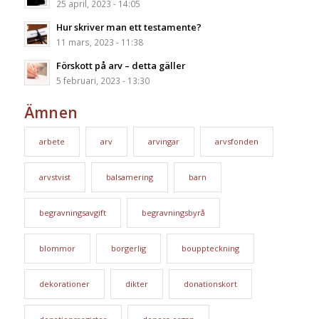
25 april, 2023 - 14:05
Hur skriver man ett testamente?
11 mars, 2023 - 11:38
Förskott på arv – detta gäller
5 februari, 2023 - 13:30
Ämnen
arbete
arv
arvingar
arvsfonden
arvstvist
balsamering
barn
begravningsavgift
begravningsbyrå
blommor
borgerlig
bouppteckning
dekorationer
dikter
donationskort