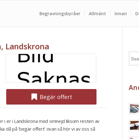
Begravningsbyråer
Allmänt
Innan
D
å, Landskrona
And
Begär offert
r i er i Landskrona med omnejd liksom resten av
cka då på ’begär offert’ ovan så hör vi av oss så