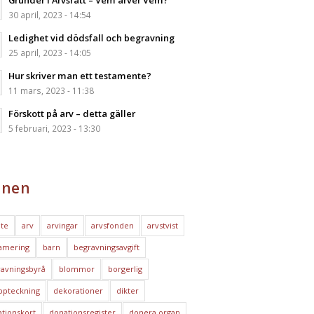
Grunder i Arvsrätt – Vem ärver Vem?
30 april, 2023 - 14:54
Ledighet vid dödsfall och begravning
25 april, 2023 - 14:05
Hur skriver man ett testamente?
11 mars, 2023 - 11:38
Förskott på arv – detta gäller
5 februari, 2023 - 13:30
nen
te
arv
arvingar
arvsfonden
arvstvist
amering
barn
begravningsavgift
avningsbyrå
blommor
borgerlig
ppteckning
dekorationer
dikter
tionskort
donationsregister
donera organ