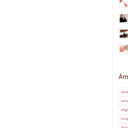
Äm
arbe
bals
begr
bou
dona