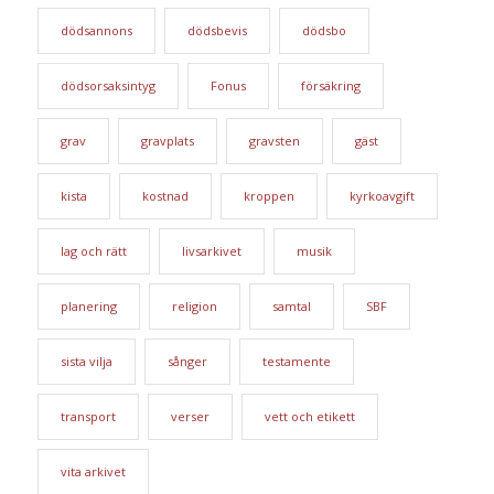
dödsannons
dödsbevis
dödsbo
dödsorsaksintyg
Fonus
försäkring
grav
gravplats
gravsten
gäst
kista
kostnad
kroppen
kyrkoavgift
lag och rätt
livsarkivet
musik
planering
religion
samtal
SBF
sista vilja
sånger
testamente
transport
verser
vett och etikett
vita arkivet