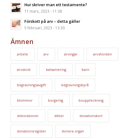
Hur skriver man ett testamente?
11 mars, 2023 - 11:38
Förskott på arv – detta gäller
5 februari, 2023 - 13:30
Ämnen
arbete
arv
arvingar
arvsfonden
arvstvist
balsamering
barn
begravningsavgift
begravningsbyrå
blommor
borgerlig
bouppteckning
dekorationer
dikter
donationskort
donationsregister
donera organ