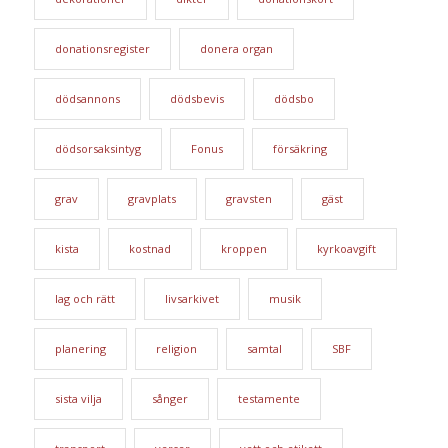
donationsregister
donera organ
dödsannons
dödsbevis
dödsbo
dödsorsaksintyg
Fonus
försäkring
grav
gravplats
gravsten
gäst
kista
kostnad
kroppen
kyrkoavgift
lag och rätt
livsarkivet
musik
planering
religion
samtal
SBF
sista vilja
sånger
testamente