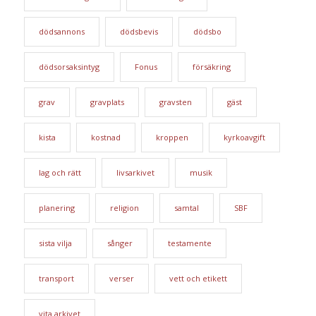
dödsannons
dödsbevis
dödsbo
dödsorsaksintyg
Fonus
försäkring
grav
gravplats
gravsten
gäst
kista
kostnad
kroppen
kyrkoavgift
lag och rätt
livsarkivet
musik
planering
religion
samtal
SBF
sista vilja
sånger
testamente
transport
verser
vett och etikett
vita arkivet