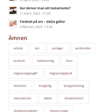
Hur skriver man ett testamente?
11 mars, 2023 - 11:38
Förskott på arv – detta gäller
5 februari, 2023 - 13:30
Ämnen
arbete
arv
arvingar
arvsfonden
arvstvist
balsamering
barn
begravningsavgift
begravningsbyrå
blommor
borgerlig
bouppteckning
dekorationer
dikter
donationskort
donationsregister
donera organ