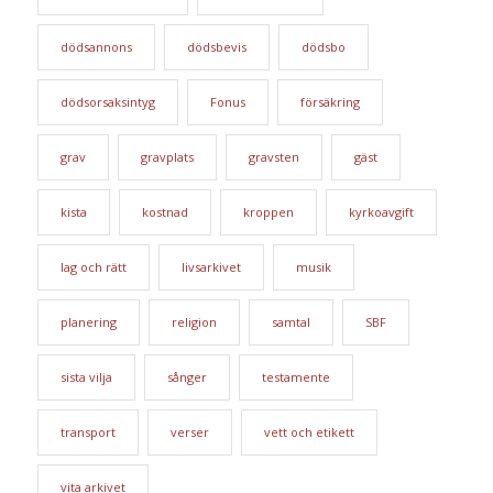
dödsannons
dödsbevis
dödsbo
dödsorsaksintyg
Fonus
försäkring
grav
gravplats
gravsten
gäst
kista
kostnad
kroppen
kyrkoavgift
lag och rätt
livsarkivet
musik
planering
religion
samtal
SBF
sista vilja
sånger
testamente
transport
verser
vett och etikett
vita arkivet