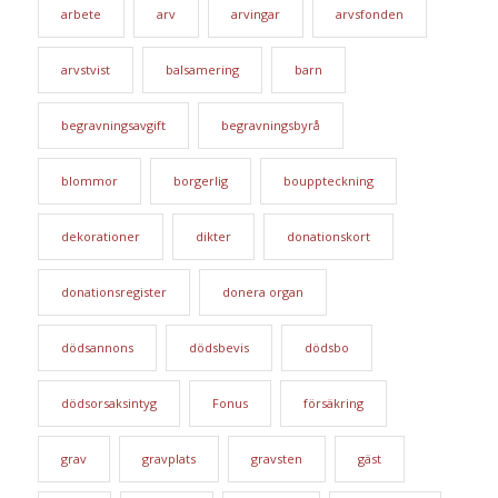
arbete
arv
arvingar
arvsfonden
arvstvist
balsamering
barn
begravningsavgift
begravningsbyrå
blommor
borgerlig
bouppteckning
dekorationer
dikter
donationskort
donationsregister
donera organ
dödsannons
dödsbevis
dödsbo
dödsorsaksintyg
Fonus
försäkring
grav
gravplats
gravsten
gäst