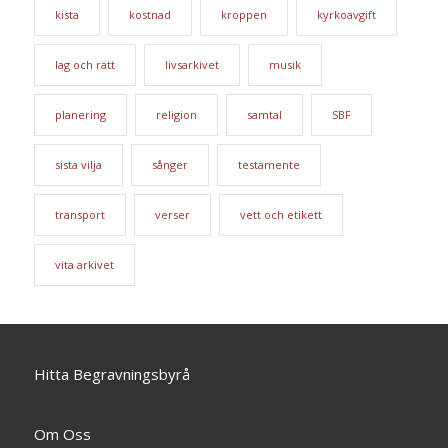
kista
kostnad
kroppen
kyrkoavgift
lag och rätt
livsarkivet
musik
planering
religion
samtal
SBF
sista vilja
sånger
testamente
transport
verser
vett och etikett
vita arkivet
Hitta Begravningsbyrå
Om Oss