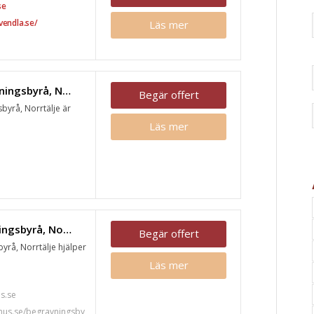
se
vendla.se/
Läs mer
Wallins Begravningsbyrå, Norrtälje
Begär offert
byrå, Norrtälje är
Läs mer
Fonus begravningsbyrå, Norrtälje
Begär offert
yrå, Norrtälje hjälper
Läs mer
7
s.se
nus.se/begravningsby