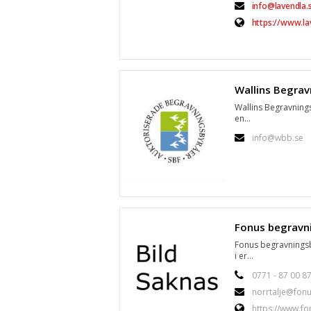
info@lavendla.
https://www.la
Wallins Begravnings
en...
info@wbb.se
Fonus begravningsb
i er...
0771 - 87 00 8
norrtalje@fonu
https://www.fo