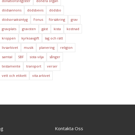
donationsregister
donera organ
dödsannons
dödsbevis
dödsbo
dödsorsaksintyg
Fonus
försäkring
grav
gravplats
gravsten
gäst
kista
kostnad
kroppen
kyrkoavgift
lag och rätt
livsarkivet
musik
planering
religion
samtal
SBF
sista vilja
sånger
testamente
transport
verser
vett och etikett
vita arkivet
ng
Kontakta Oss