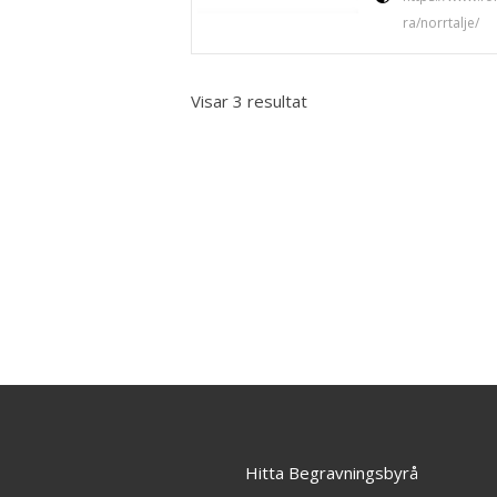
ra/norrtalje/
Visar 3 resultat
Hitta Begravningsbyrå