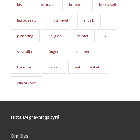
kista
kostnad
kroppen
kyrkoavgift
lag och rätt
livsarkivet
musik
planering
religion
samtal
SBF
sista vilja
sånger
testamente
transport
verser
vett och etikett
vita arkivet
Hitta Begravningsbyrå
Om Oss