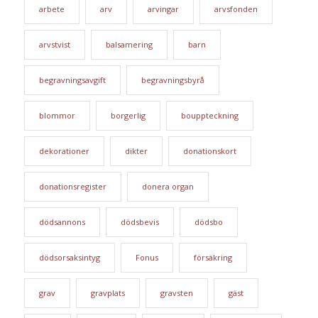
arbete
arv
arvingar
arvsfonden
arvstvist
balsamering
barn
begravningsavgift
begravningsbyrå
blommor
borgerlig
bouppteckning
dekorationer
dikter
donationskort
donationsregister
donera organ
dödsannons
dödsbevis
dödsbo
dödsorsaksintyg
Fonus
försäkring
grav
gravplats
gravsten
gäst