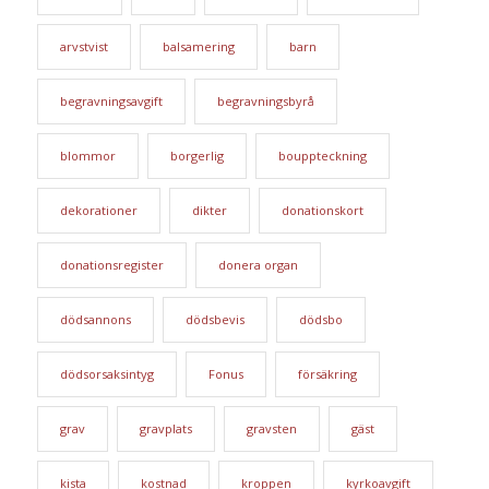
arvstvist
balsamering
barn
begravningsavgift
begravningsbyrå
blommor
borgerlig
bouppteckning
dekorationer
dikter
donationskort
donationsregister
donera organ
dödsannons
dödsbevis
dödsbo
dödsorsaksintyg
Fonus
försäkring
grav
gravplats
gravsten
gäst
kista
kostnad
kroppen
kyrkoavgift