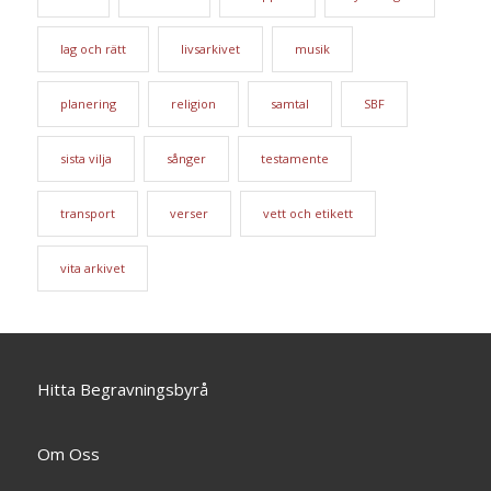
lag och rätt
livsarkivet
musik
planering
religion
samtal
SBF
sista vilja
sånger
testamente
transport
verser
vett och etikett
vita arkivet
Hitta Begravningsbyrå
Om Oss