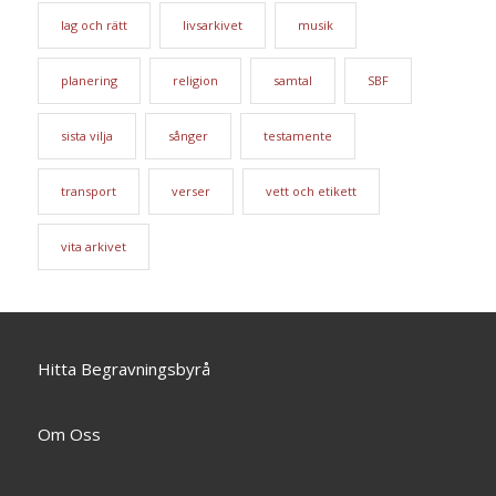
lag och rätt
livsarkivet
musik
planering
religion
samtal
SBF
sista vilja
sånger
testamente
transport
verser
vett och etikett
vita arkivet
Hitta Begravningsbyrå
Om Oss