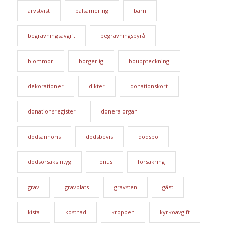
arvstvist
balsamering
barn
begravningsavgift
begravningsbyrå
blommor
borgerlig
bouppteckning
dekorationer
dikter
donationskort
donationsregister
donera organ
dödsannons
dödsbevis
dödsbo
dödsorsaksintyg
Fonus
försäkring
grav
gravplats
gravsten
gäst
kista
kostnad
kroppen
kyrkoavgift