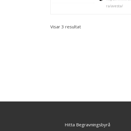
ra/avesta/
Visar 3 resultat
Hitta Begravningsbyrå