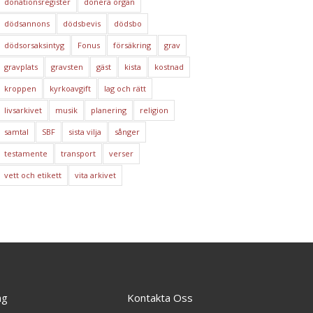
donationsregister
donera organ
dödsannons
dödsbevis
dödsbo
dödsorsaksintyg
Fonus
försäkring
grav
gravplats
gravsten
gäst
kista
kostnad
kroppen
kyrkoavgift
lag och rätt
livsarkivet
musik
planering
religion
samtal
SBF
sista vilja
sånger
testamente
transport
verser
vett och etikett
vita arkivet
ng
Kontakta Oss