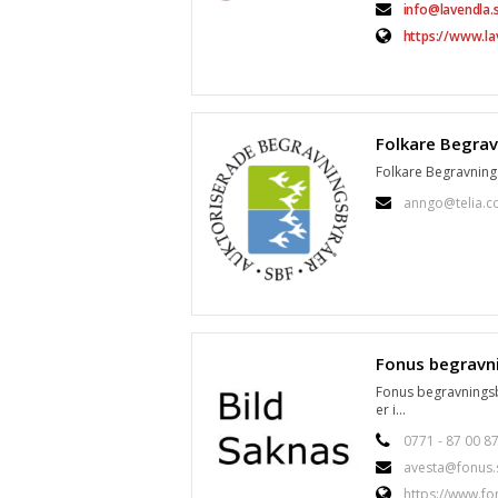
info@lavendla.
https://www.la
Folkare Begravnings
anngo@telia.
Fonus begravningsby
er i...
0771 - 87 00 8
avesta@fonus.
https://www.fo