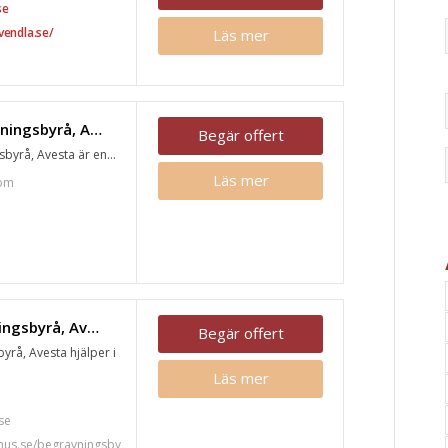
se
vendla.se/
Läs mer
Folkare Begravningsbyrå, Avesta
Begär offert
byrå, Avesta är en...
Läs mer
com
Fonus begravningsbyrå, Avesta
Begär offert
rå, Avesta hjälper i
Läs mer
7
se
nus.se/begravningsby