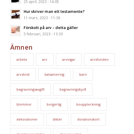
25 april, 2023 - 14:05
Hur skriver man ett testamente?
11 mars, 2023 - 11:38
Förskott på arv – detta gäller
5 februari, 2023 - 13:30
Ämnen
arbete
arv
arvingar
arvsfonden
arvstvist
balsamering
barn
begravningsavgift
begravningsbyrå
blommor
borgerlig
bouppteckning
dekorationer
dikter
donationskort