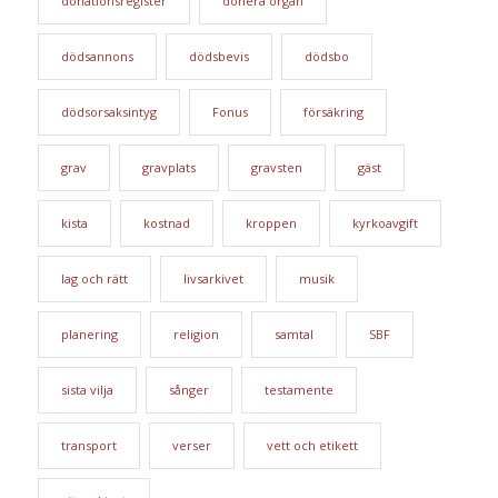
donationsregister
donera organ
dödsannons
dödsbevis
dödsbo
dödsorsaksintyg
Fonus
försäkring
grav
gravplats
gravsten
gäst
kista
kostnad
kroppen
kyrkoavgift
lag och rätt
livsarkivet
musik
planering
religion
samtal
SBF
sista vilja
sånger
testamente
transport
verser
vett och etikett