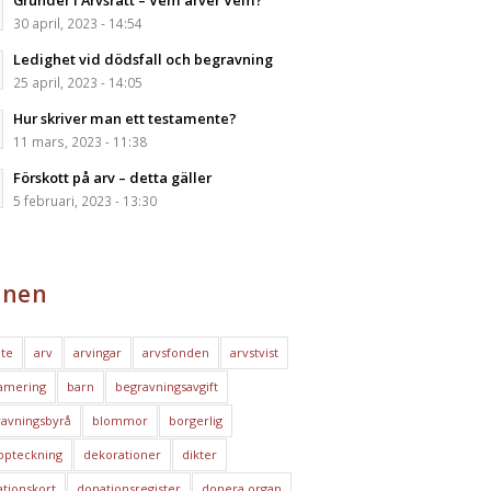
Grunder i Arvsrätt – Vem ärver Vem?
30 april, 2023 - 14:54
Ledighet vid dödsfall och begravning
25 april, 2023 - 14:05
Hur skriver man ett testamente?
11 mars, 2023 - 11:38
Förskott på arv – detta gäller
5 februari, 2023 - 13:30
nen
te
arv
arvingar
arvsfonden
arvstvist
amering
barn
begravningsavgift
avningsbyrå
blommor
borgerlig
ppteckning
dekorationer
dikter
tionskort
donationsregister
donera organ