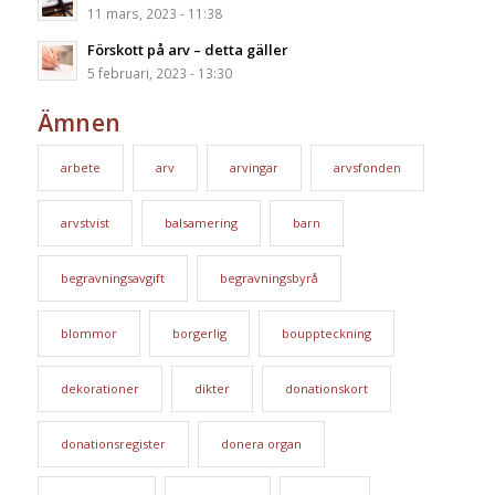
11 mars, 2023 - 11:38
Förskott på arv – detta gäller
5 februari, 2023 - 13:30
Ämnen
arbete
arv
arvingar
arvsfonden
arvstvist
balsamering
barn
begravningsavgift
begravningsbyrå
blommor
borgerlig
bouppteckning
dekorationer
dikter
donationskort
donationsregister
donera organ