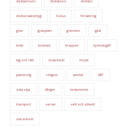
dödsannons
dödsbevis
dödsbo
dödsorsaksintyg
Fonus
försäkring
grav
gravplats
gravsten
gäst
kista
kostnad
kroppen
kyrkoavgift
lag och rätt
livsarkivet
musik
planering
religion
samtal
SBF
sista vilja
sånger
testamente
transport
verser
vett och etikett
vita arkivet