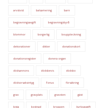
arvstvist
balsamering
barn
begravningsavgift
begravningsbyrå
blommor
borgerlig
bouppteckning
dekorationer
dikter
donationskort
donationsregister
donera organ
dödsannons
dödsbevis
dödsbo
dödsorsaksintyg
Fonus
försäkring
grav
gravplats
gravsten
gäst
kista
kostnad
kroppen
kyrkoavgift