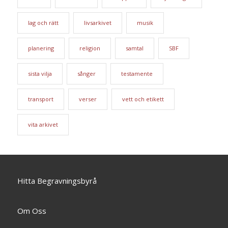
lag och rätt
livsarkivet
musik
planering
religion
samtal
SBF
sista vilja
sånger
testamente
transport
verser
vett och etikett
vita arkivet
Hitta Begravningsbyrå
Om Oss