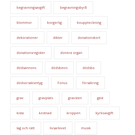
begravningsavgift
begravningsbyrå
blommor
borgerlig
bouppteckning
dekorationer
dikter
donationskort
donationsregister
donera organ
dödsannons
dödsbevis
dödsbo
dödsorsaksintyg
Fonus
försäkring
grav
gravplats
gravsten
gäst
kista
kostnad
kroppen
kyrkoavgift
lag och rätt
livsarkivet
musik