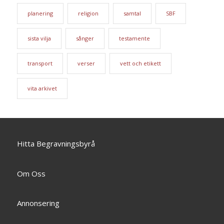
planering
religion
samtal
SBF
sista vilja
sånger
testamente
transport
verser
vett och etikett
vita arkivet
Hitta Begravningsbyrå
Om Oss
Annonsering