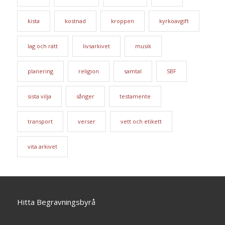
kista
kostnad
kroppen
kyrkoavgift
lag och rätt
livsarkivet
musik
planering
religion
samtal
SBF
sista vilja
sånger
testamente
transport
verser
vett och etikett
vita arkivet
Hitta Begravningsbyrå