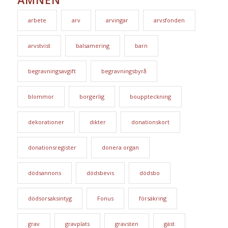
arbete
arv
arvingar
arvsfonden
arvstvist
balsamering
barn
begravningsavgift
begravningsbyrå
blommor
borgerlig
bouppteckning
dekorationer
dikter
donationskort
donationsregister
donera organ
dödsannons
dödsbevis
dödsbo
dödsorsaksintyg
Fonus
försäkring
grav
gravplats
gravsten
gäst