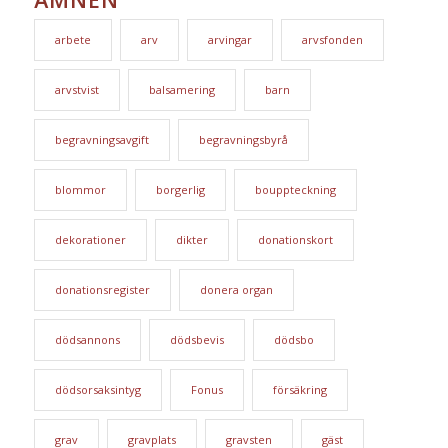
arbete
arv
arvingar
arvsfonden
arvstvist
balsamering
barn
begravningsavgift
begravningsbyrå
blommor
borgerlig
bouppteckning
dekorationer
dikter
donationskort
donationsregister
donera organ
dödsannons
dödsbevis
dödsbo
dödsorsaksintyg
Fonus
försäkring
grav
gravplats
gravsten
gäst