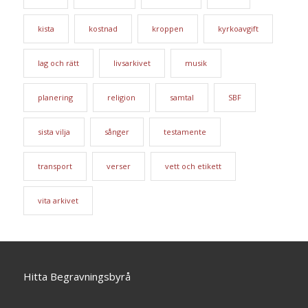
kista
kostnad
kroppen
kyrkoavgift
lag och rätt
livsarkivet
musik
planering
religion
samtal
SBF
sista vilja
sånger
testamente
transport
verser
vett och etikett
vita arkivet
Hitta Begravningsbyrå