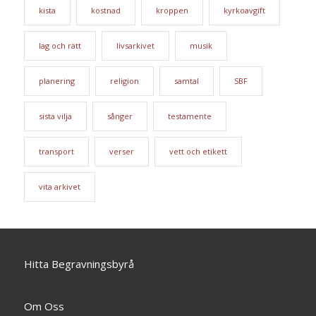
kista
kostnad
kroppen
kyrkoavgift
lag och rätt
livsarkivet
musik
planering
religion
samtal
SBF
sista vilja
sånger
testamente
transport
verser
vett och etikett
vita arkivet
Hitta Begravningsbyrå
Om Oss