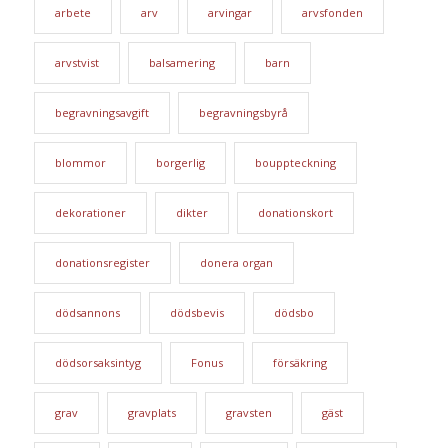
arbete
arv
arvingar
arvsfonden
arvstvist
balsamering
barn
begravningsavgift
begravningsbyrå
blommor
borgerlig
bouppteckning
dekorationer
dikter
donationskort
donationsregister
donera organ
dödsannons
dödsbevis
dödsbo
dödsorsaksintyg
Fonus
försäkring
grav
gravplats
gravsten
gäst