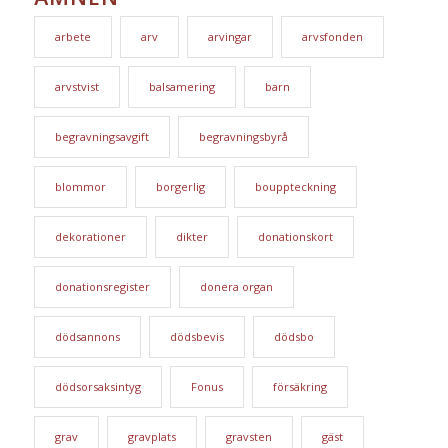
arbete
arv
arvingar
arvsfonden
arvstvist
balsamering
barn
begravningsavgift
begravningsbyrå
blommor
borgerlig
bouppteckning
dekorationer
dikter
donationskort
donationsregister
donera organ
dödsannons
dödsbevis
dödsbo
dödsorsaksintyg
Fonus
försäkring
grav
gravplats
gravsten
gäst