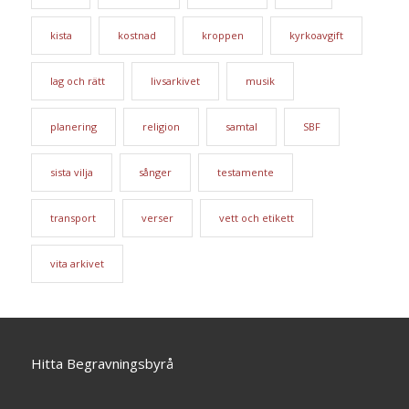
kista
kostnad
kroppen
kyrkoavgift
lag och rätt
livsarkivet
musik
planering
religion
samtal
SBF
sista vilja
sånger
testamente
transport
verser
vett och etikett
vita arkivet
Hitta Begravningsbyrå