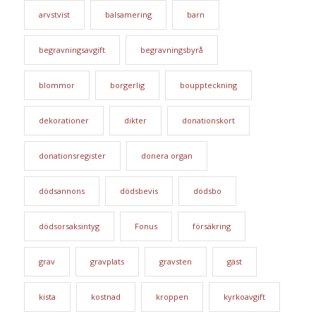
arvstvist
balsamering
barn
begravningsavgift
begravningsbyrå
blommor
borgerlig
bouppteckning
dekorationer
dikter
donationskort
donationsregister
donera organ
dödsannons
dödsbevis
dödsbo
dödsorsaksintyg
Fonus
försäkring
grav
gravplats
gravsten
gäst
kista
kostnad
kroppen
kyrkoavgift