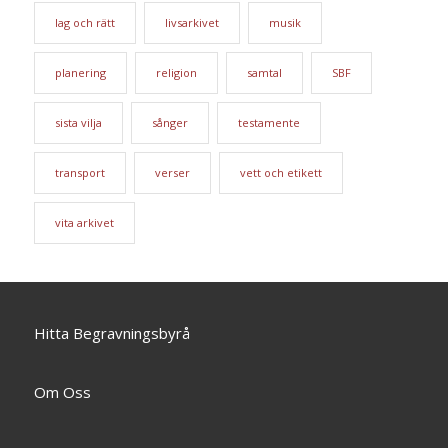
lag och rätt
livsarkivet
musik
planering
religion
samtal
SBF
sista vilja
sånger
testamente
transport
verser
vett och etikett
vita arkivet
Hitta Begravningsbyrå
Om Oss