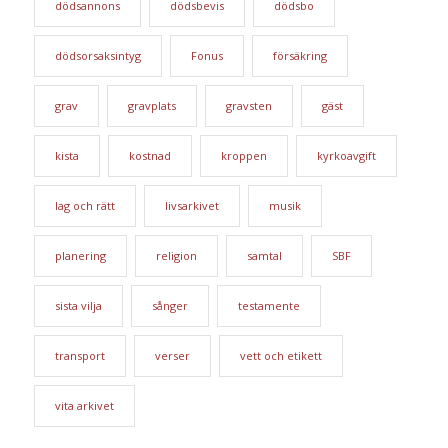
dödsannons
dödsbevis
dödsbo
dödsorsaksintyg
Fonus
försäkring
grav
gravplats
gravsten
gäst
kista
kostnad
kroppen
kyrkoavgift
lag och rätt
livsarkivet
musik
planering
religion
samtal
SBF
sista vilja
sånger
testamente
transport
verser
vett och etikett
vita arkivet