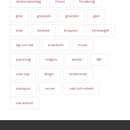
dödsorsaksintyg
Fonus
försäkring
grav
gravplats
gravsten
gäst
kista
kostnad
kroppen
kyrkoavgift
lag och rätt
livsarkivet
musik
planering
religion
samtal
SBF
sista vilja
sånger
testamente
transport
verser
vett och etikett
vita arkivet