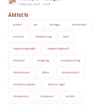
5 februari, 2023 - 13:30
ÄMNEN
arbete
arv
arvingar
arvsfonden
arvstvist
balsamering
barn
begravningsavgift
begravningsbyrå
blommor
borgerlig
bouppteckning
dekorationer
dikter
donationskort
donationsregister
donera organ
dödsannons
dödsbevis
dödsbo