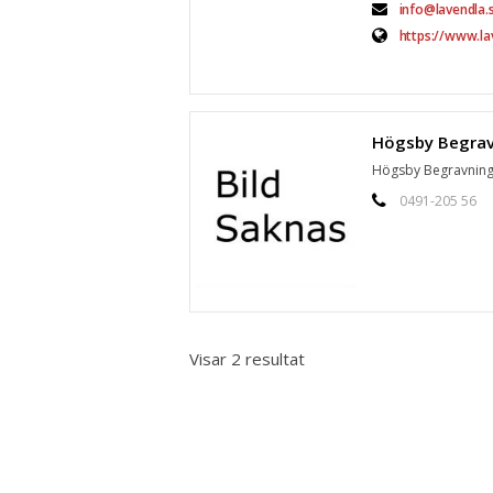
info@lavendla.
https://www.la
Högsby Begravnings
0491-205 56
Visar 2 resultat