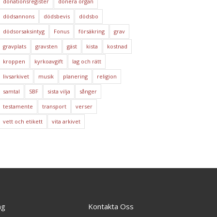
donationsregister
donera organ
dödsannons
dödsbevis
dödsbo
dödsorsaksintyg
Fonus
försäkring
grav
gravplats
gravsten
gäst
kista
kostnad
kroppen
kyrkoavgift
lag och rätt
livsarkivet
musik
planering
religion
samtal
SBF
sista vilja
sånger
testamente
transport
verser
vett och etikett
vita arkivet
ng
Kontakta Oss