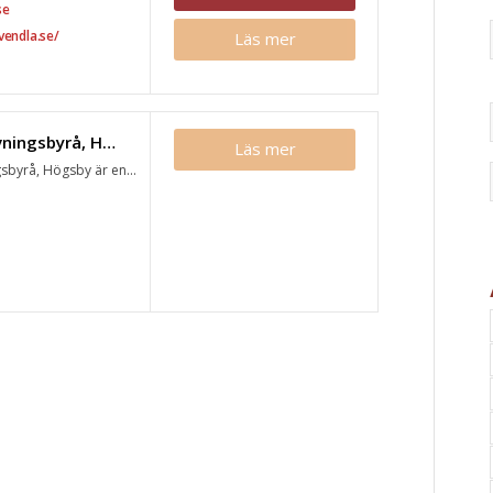
se
vendla.se/
Läs mer
Högsby Begravningsbyrå, Högsby
Läs mer
byrå, Högsby är en...