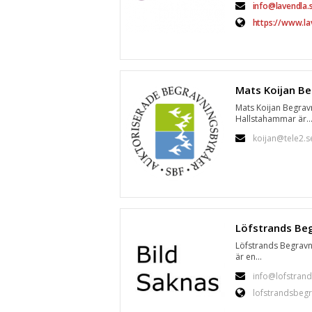
info@lavendla.
https://www.la
Mats Koijan Begrav
Hallstahammar är..
koijan@tele2.s
Löfstrands Begrav
är en...
info@lofstrand
lofstrandsbegr