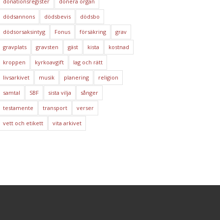
donationsregister
donera organ
dödsannons
dödsbevis
dödsbo
dödsorsaksintyg
Fonus
försäkring
grav
gravplats
gravsten
gäst
kista
kostnad
kroppen
kyrkoavgift
lag och rätt
livsarkivet
musik
planering
religion
samtal
SBF
sista vilja
sånger
testamente
transport
verser
vett och etikett
vita arkivet