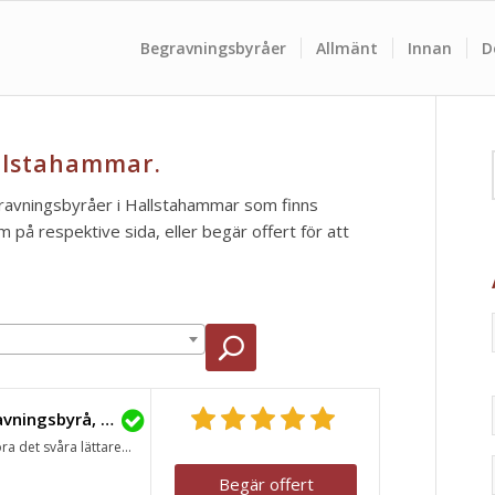
Begravningsbyråer
Allmänt
Innan
D
llstahammar.
egravningsbyråer i Hallstahammar som finns
m på respektive sida, eller begär offert för att
Lavendla Begravningsbyrå, Hallstahammar
ra det svåra lättare...
Begär offert