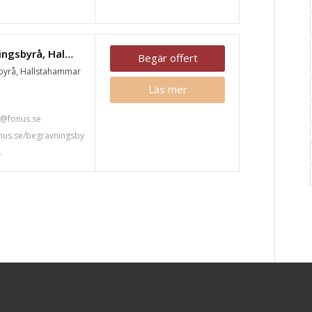
Fonus begravningsbyrå, Hallstahammar
Begär offert
byrå, Hallstahammar
Läs mer
7
@fonus.se
nus.se/begravningsby
.