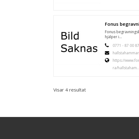
Fonus begravnings
hjälper i...
0771 - 87 00 8
hallstahammar
https://www.fo
ra/hallstaham..
Visar 4 resultat