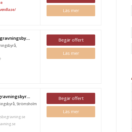
se
vendla.se/
Läs mer
Mats Koijan Begravningsbyrå, Hallstahammar
Begär offert
ningsbyrå,
.
Läs mer
e
Löfstrands Begravningsbyrå, Strömsholm
Begär offert
ningsbyrå, Strömsholm
Läs mer
sbegravning.se
avning.se