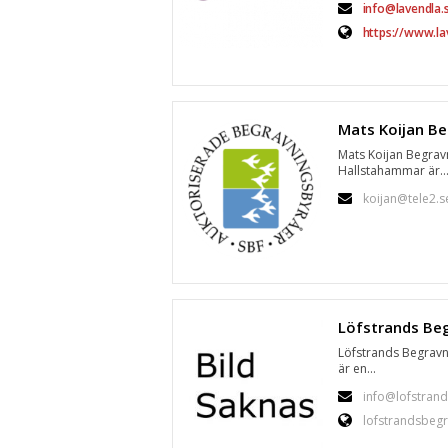
info@lavendla.
https://www.la
Mats Koijan Begrav
Hallstahammar är..
koijan@tele2.s
Löfstrands Begrav
är en...
info@lofstrand
lofstrandsbegr