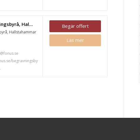
Fonus begravningsbyrå, Hallstahammar
Begär offert
byrå, Hallstahammar
Läs mer
7
@fonus.se
nus.se/begravningsby
.