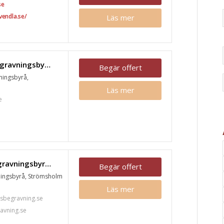
se
vendla.se/
Läs mer
Mats Koijan Begravningsbyrå, Hallstahammar
Begär offert
ningsbyrå,
.
Läs mer
e
Löfstrands Begravningsbyrå, Strömsholm
Begär offert
ningsbyrå, Strömsholm
Läs mer
sbegravning.se
avning.se