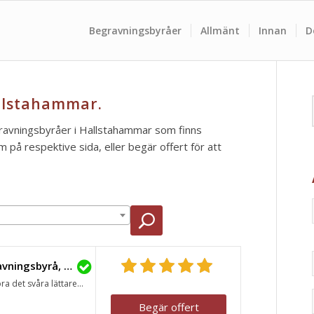
Begravningsbyråer
Allmänt
Innan
D
llstahammar.
egravningsbyråer i Hallstahammar som finns
m på respektive sida, eller begär offert för att
Lavendla Begravningsbyrå, Hallstahammar
ra det svåra lättare...
Begär offert