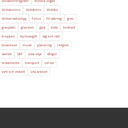
donationsregister
donera organ
dödsannons
dödsbevis
dödsbo
dödsorsaksintyg
Fonus
försäkring
grav
gravplats
gravsten
gäst
kista
kostnad
kroppen
kyrkoavgift
lag och rätt
livsarkivet
musik
planering
religion
samtal
SBF
sista vilja
sånger
testamente
transport
verser
vett och etikett
vita arkivet