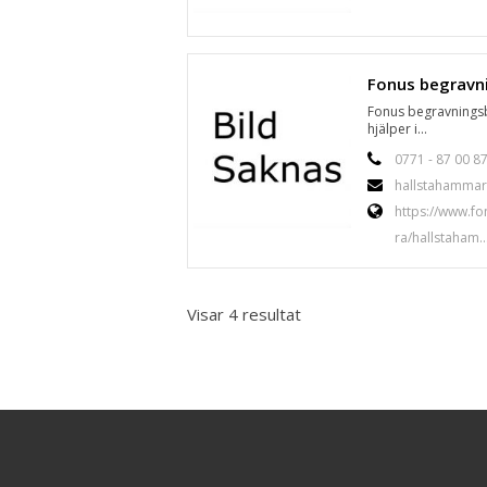
Fonus begravnings
hjälper i...
0771 - 87 00 8
hallstahammar
https://www.fo
ra/hallstaham..
Visar 4 resultat