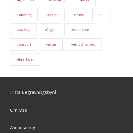
planering
religion
samtal
SBF
sista vilja
sånger
testamente
transport
verser
vett och etikett
vita arkivet
Hitta Begravningsbyrå
Om Oss
Annonsering