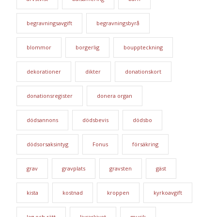
begravningsavgift
begravningsbyrå
blommor
borgerlig
bouppteckning
dekorationer
dikter
donationskort
donationsregister
donera organ
dödsannons
dödsbevis
dödsbo
dödsorsaksintyg
Fonus
försäkring
grav
gravplats
gravsten
gäst
kista
kostnad
kroppen
kyrkoavgift
lag och rätt
livsarkivet
musik