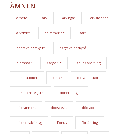
ÄMNEN
arbete
arv
arvingar
arvsfonden
arvstvist
balsamering
barn
begravningsavgift
begravningsbyrå
blommor
borgerlig
bouppteckning
dekorationer
dikter
donationskort
donationsregister
donera organ
dödsannons
dödsbevis
dödsbo
dödsorsaksintyg
Fonus
försäkring