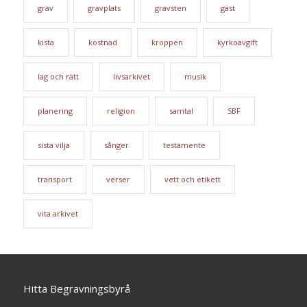
grav
gravplats
gravsten
gäst
kista
kostnad
kroppen
kyrkoavgift
lag och rätt
livsarkivet
musik
planering
religion
samtal
SBF
sista vilja
sånger
testamente
transport
verser
vett och etikett
vita arkivet
Hitta Begravningsbyrå