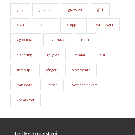
grav
gravplats
gravsten
gäst
kista
kostnad
kroppen
kyrkoavgift
lag och rätt
livsarkivet
musik
planering
religion
samtal
SBF
sista vilja
sånger
testamente
transport
verser
vett och etikett
vita arkivet
Hitta Begravningsbyrå