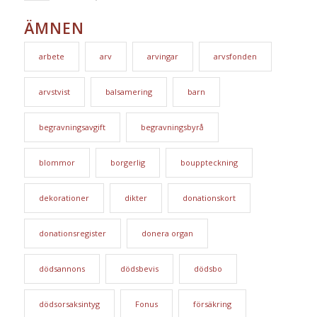
ÄMNEN
arbete
arv
arvingar
arvsfonden
arvstvist
balsamering
barn
begravningsavgift
begravningsbyrå
blommor
borgerlig
bouppteckning
dekorationer
dikter
donationskort
donationsregister
donera organ
dödsannons
dödsbevis
dödsbo
dödsorsaksintyg
Fonus
försäkring