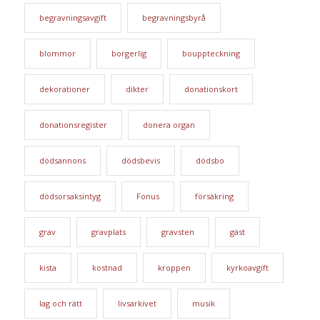
begravningsavgift
begravningsbyrå
blommor
borgerlig
bouppteckning
dekorationer
dikter
donationskort
donationsregister
donera organ
dödsannons
dödsbevis
dödsbo
dödsorsaksintyg
Fonus
försäkring
grav
gravplats
gravsten
gäst
kista
kostnad
kroppen
kyrkoavgift
lag och rätt
livsarkivet
musik