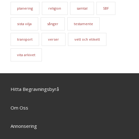
planering
religion
samtal
SBF
sista vilja
sånger
testamente
transport
verser
vett och etikett
vita arkivet
Hitta Begravningsbyrå
Om Oss
Annonsering