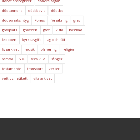
donationsregister
donera organ
dödsannons
dödsbevis
dödsbo
dödsorsaksintyg
Fonus
försäkring
grav
gravplats
gravsten
gäst
kista
kostnad
kroppen
kyrkoavgift
lag och rätt
livsarkivet
musik
planering
religion
samtal
SBF
sista vilja
sånger
testamente
transport
verser
vett och etikett
vita arkivet