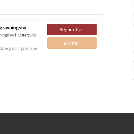
Östersunds Begravningsbyrå, Östersund
Begär offert
ningsbyrå, Östersund
Läs mer
dsbegravningsbyra.se