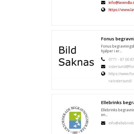
info@lavendla.
https://www.la
Fonus begravnings
hjälper i er...
0771 - 87 00 8
ostersund@fon
https://www.fo
ra/ostersund/
Ellebrinks begravn
en...
info@ellebrink