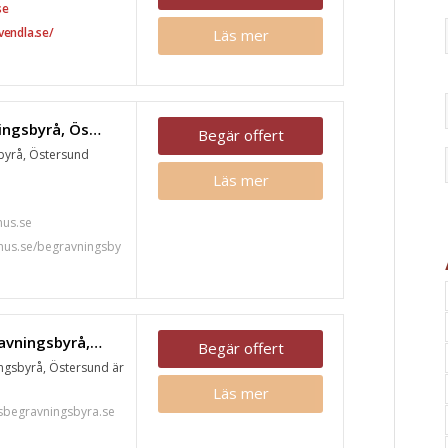
se
vendla.se/
Läs mer
Fonus begravningsbyrå, Östersund
Begär offert
byrå, Östersund
Läs mer
7
us.se
nus.se/begravningsby
Ellebrinks begravningsbyrå, Östersund
Begär offert
ingsbyrå, Östersund är
Läs mer
sbegravningsbyra.se