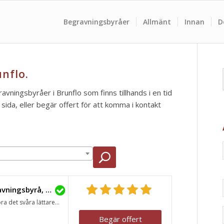
Begravningsbyråer
Allmänt
Innan
D
nflo.
ravningsbyråer i Brunflo som finns tillhands i en tid
ida, eller begär offert för att komma i kontakt
Lavendla Begravningsbyrå, Östersund
ra det svåra lättare...
Begär offert