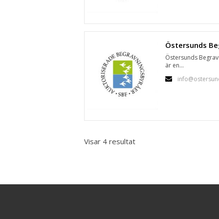
Östersunds Begrav
är en...
info@ostersun
Visar 4 resultat