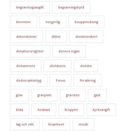
begravningsavgift
begravningsbyrå
blommor
borgerlig
bouppteckning
dekorationer
dikter
donationskort
donationsregister
donera organ
dödsannons
dödsbevis
dödsbo
dödsorsaksintyg
Fonus
försäkring
grav
gravplats
gravsten
gäst
kista
kostnad
kroppen
kyrkoavgift
lag och rätt
livsarkivet
musik