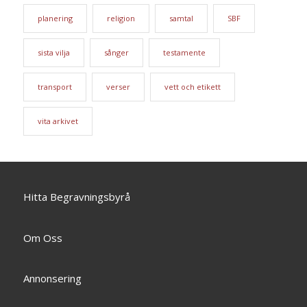
planering
religion
samtal
SBF
sista vilja
sånger
testamente
transport
verser
vett och etikett
vita arkivet
Hitta Begravningsbyrå
Om Oss
Annonsering